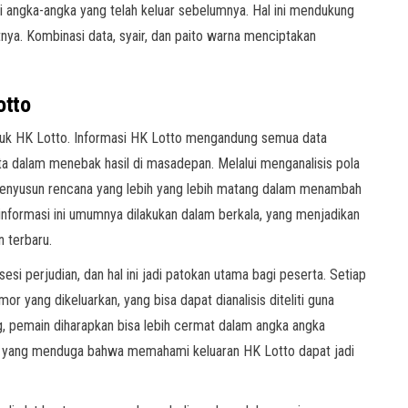
ri angka-angka yang telah keluar sebelumnya. Hal ini mendukung
nya. Kombinasi data, syair, dan paito warna menciptakan
otto
ntuk HK Lotto. Informasi HK Lotto mengandung semua data
a dalam menebak hasil di masadepan. Melalui menganalisis pola
 menyusun rencana yang lebih yang lebih matang dalam menambah
formasi ini umumnya dilakukan dalam berkala, yang menjadikan
 terbaru.
i perjudian, dan hal ini jadi patokan utama bagi peserta. Setiap
r yang dikeluarkan, yang bisa dapat dianalisis diteliti guna
g, pemain diharapkan bisa lebih cermat dalam angka angka
ali yang menduga bahwa memahami keluaran HK Lotto dapat jadi