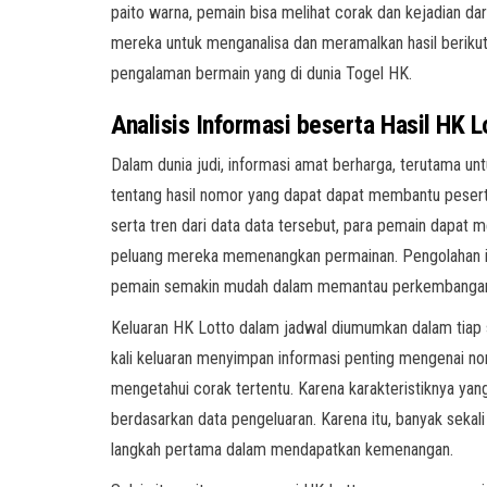
paito warna, pemain bisa melihat corak dan kejadian da
mereka untuk menganalisa dan meramalkan hasil berikut
pengalaman bermain yang di dunia Togel HK.
Analisis Informasi beserta Hasil HK L
Dalam dunia judi, informasi amat berharga, terutama u
tentang hasil nomor yang dapat dapat membantu pesert
serta tren dari data data tersebut, para pemain dapat
peluang mereka memenangkan permainan. Pengolahan in
pemain semakin mudah dalam memantau perkembangan
Keluaran HK Lotto dalam jadwal diumumkan dalam tiap ses
kali keluaran menyimpan informasi penting mengenai nomo
mengetahui corak tertentu. Karena karakteristiknya yan
berdasarkan data pengeluaran. Karena itu, banyak sek
langkah pertama dalam mendapatkan kemenangan.