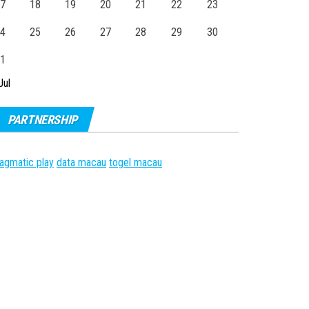
7
18
19
20
21
22
23
4
25
26
27
28
29
30
1
Jul
PARTNERSHIP
agmatic play
data macau
togel macau