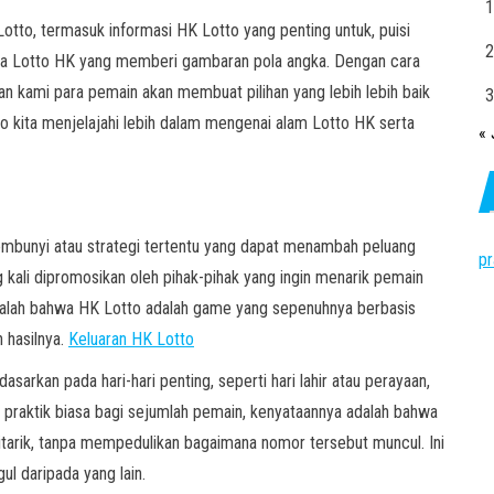
1
otto, termasuk informasi HK Lotto yang penting untuk, puisi
2
rna Lotto HK yang memberi gambaran pola angka. Dengan cara
n kami para pemain akan membuat pilihan yang lebih lebih baik
3
 kita menjelajahi lebih dalam mengenai alam Lotto HK serta
« 
mbunyi atau strategi tertentu yang dapat menambah peluang
pr
kali dipromosikan oleh pihak-pihak yang ingin menarik pemain
alah bahwa HK Lotto adalah game yang sepenuhnya berbasis
 hasilnya.
Keluaran HK Lotto
arkan pada hari-hari penting, seperti hari lahir atau perayaan,
raktik biasa bagi sejumlah pemain, kenyataannya adalah bahwa
itarik, tanpa mempedulikan bagaimana nomor tersebut muncul. Ini
l daripada yang lain.