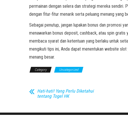
permainan dengan selera dan strategi mereka sendiri. 
dengan fitur-fitur menarik serta peluang menang yang b
Sebagai penutup, jangan lupakan bonus dan promosi yan
menawarkan bonus deposit, cashback, atau spin gratis
membaca syarat dan ketentuan yang berlaku untuk set
mengikuti tips ini, Anda dapat menentukan website sl
menang besar.
Category
Uncategorized
Hati-hati! Yang Perlu Diketahui
tentang Togel HK