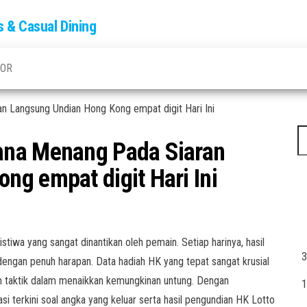
s & Casual Dining
VOR
n Langsung Undian Hong Kong empat digit Hari Ini
S
ana Menang Pada Siaran
fo
g empat digit Hari Ini
stiwa yang sangat dinantikan oleh pemain. Setiap harinya, hasil
3
engan penuh harapan. Data hadiah HK yang tepat sangat krusial
n taktik dalam menaikkan kemungkinan untung. Dengan
1
 terkini soal angka yang keluar serta hasil pengundian HK Lotto