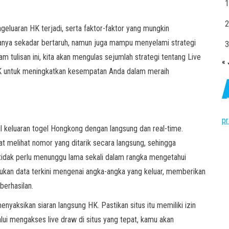
1
2
eluaran HK terjadi, serta faktor-faktor yang mungkin
anya sekadar bertaruh, namun juga mampu menyelami strategi
3
m tulisan ini, kita akan mengulas sejumlah strategi tentang Live
« 
K untuk meningkatkan kesempatan Anda dalam meraih
pr
l keluaran togel Hongkong dengan langsung dan real-time.
t melihat nomor yang ditarik secara langsung, sehingga
idak perlu menunggu lama sekali dalam rangka mengetahui
kan data terkini mengenai angka-angka yang keluar, memberikan
erhasilan.
yaksikan siaran langsung HK. Pastikan situs itu memiliki izin
alui mengakses live draw di situs yang tepat, kamu akan