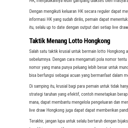
HK, menjadikannya lebih gampang diakses oleh masyara
Dengan mengikuti keluaran HK secara reguler dapat me
informasi HK yang sudah dirilis, pemain dapat menentuka
itu, selalu up to date dengan output dari setiap live d
Taktik Menang Lotto Hongkong
Salah satu taktik krusial untuk bermain lotto Hongkong 
sebelumnya. Dengan cara mengamati pola nomor tentu
nomor yang mana punya peluang lebih besar untuk muncu
bisa berfungsi sebagai acuan yang bermanfaat dalam m
Di samping itu, krusial bagi para pemain untuk tidak 
strategi taruhan yang efektif, contoh menetapkan berap
mana, dapat membantu mengelola pengeluaran dan menin
live draw Hongkong juga dapat dapat memberikan panda
Terakhir, jangan lupa untuk selalu bertaruh dengan bija